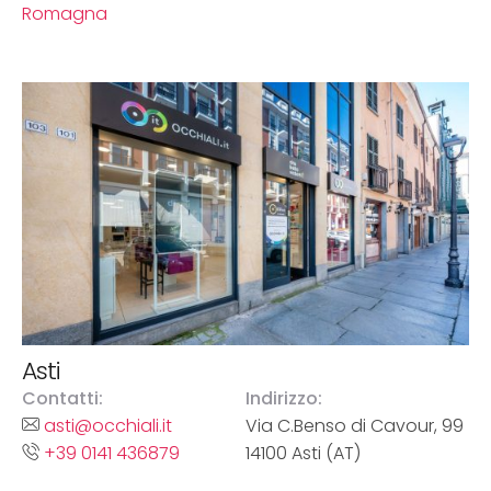
Romagna
Asti
Contatti:
Indirizzo:
asti@occhiali.it
Via C.Benso di Cavour, 99
+39 0141 436879
14100 Asti (AT)