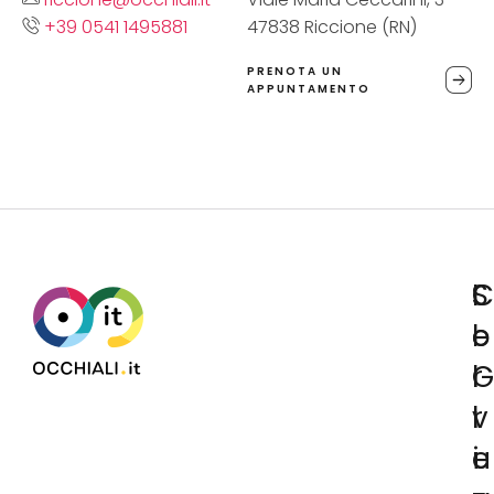
+39 0541 1495881
47838 Riccione (RN)
PRENOTA UN
APPUNTAMENTO
C
S
I
o
e
l
l
r
G
l
v
r
e
i
u