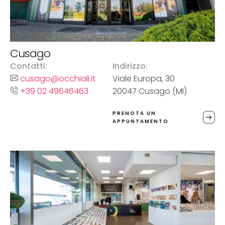
Cusago
Contatti:
Indirizzo:
cusago@occhiali.it
Viale Europa, 30
+39 02 49646463
20047 Cusago (MI)
PRENOTA UN
APPUNTAMENTO