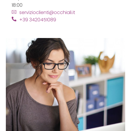
18:00
servizioclienti@occhiali.it
+39 3420451089