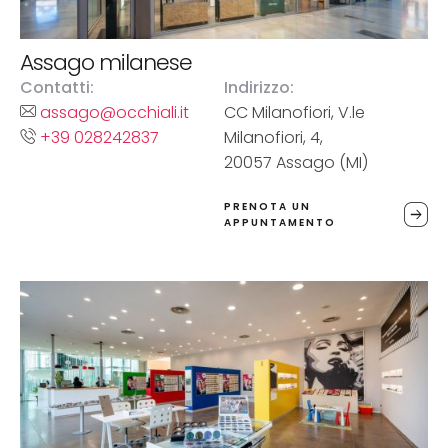
Assago milanese
Contatti:
Indirizzo:
assago@occhiali.it
CC Milanofiori, V.le
+39 028242837
Milanofiori, 4,
20057 Assago (MI)
PRENOTA UN
APPUNTAMENTO