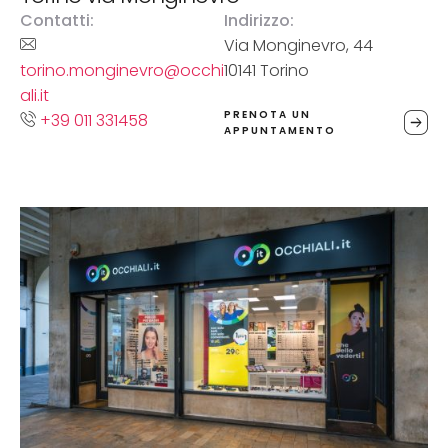
Contatti:
Indirizzo:
Via Monginevro, 44
torino.monginevro@occhi
10141 Torino
ali.it
PRENOTA UN
+39 011 331458
APPUNTAMENTO