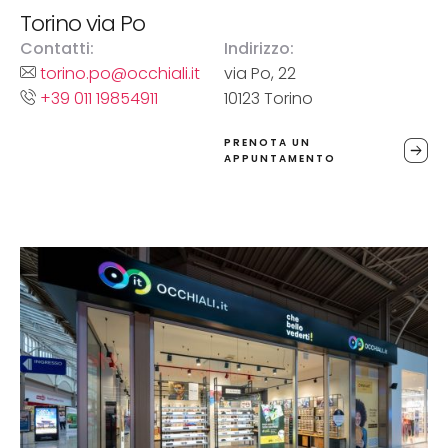
Torino via Po
Contatti:
Indirizzo:
torino.po@occhiali.it
via Po, 22
+39 011 19854911
10123 Torino
PRENOTA UN
APPUNTAMENTO