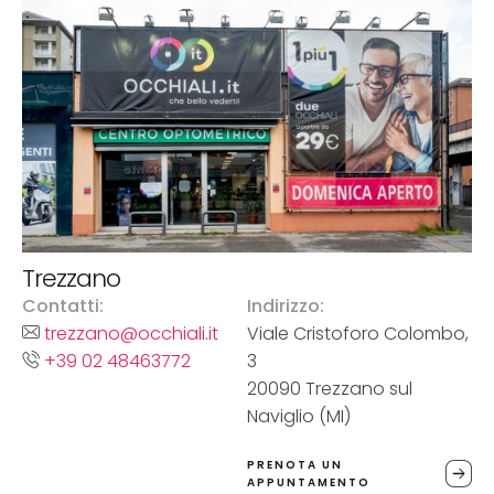
Trezzano
Contatti:
Indirizzo:
trezzano@occhiali.it
Viale Cristoforo Colombo,
+39 02 48463772
3
20090 Trezzano sul
Naviglio (MI)
PRENOTA UN
APPUNTAMENTO