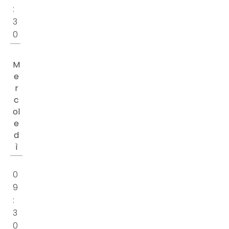
:
3
0
M
e
r
c
ol
e
d
ì
0
9
:
3
0