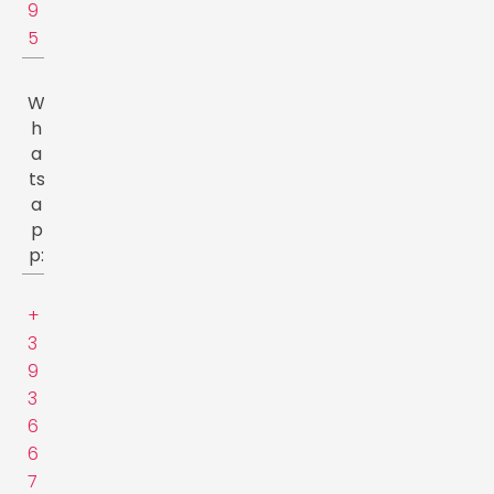
9
5
W
h
a
ts
a
p
p:
+
3
9
3
6
6
7