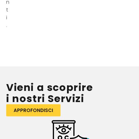
n
t
i
.
Vieni a scoprire
i nostri Servizi
APPROFONDISCI