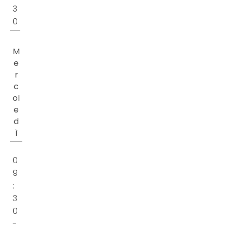
3
0
M
e
r
c
ol
e
d
ì
0
9
:
3
0
-