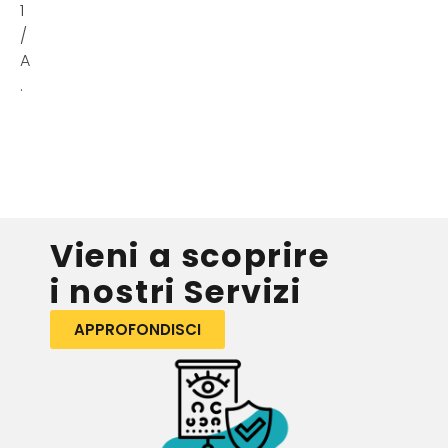
1
/
A
.
Vieni a scoprire
i nostri Servizi
APPROFONDISCI