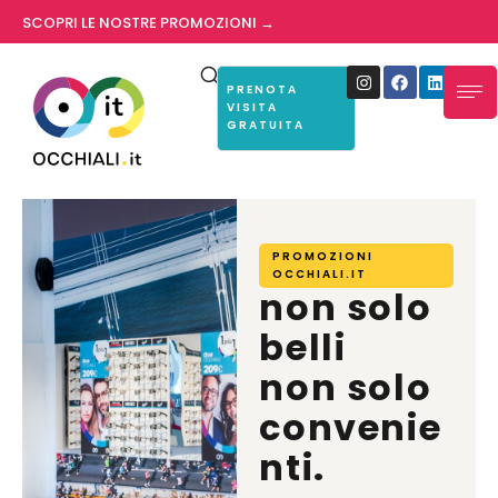
SCOPRI LE NOSTRE PROMOZIONI →
PRENOTA
VISITA
GRATUITA
PROMOZIONI
OCCHIALI.IT
non solo
belli
non solo
convenie
nti.