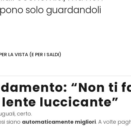
ompono solo guardandoli
R LA VISTA (E PER I SALDI)
amento: “Non ti f
 lente luccicante”
uguali, certo.
osi siano
automaticamente migliori
. A volte pagh