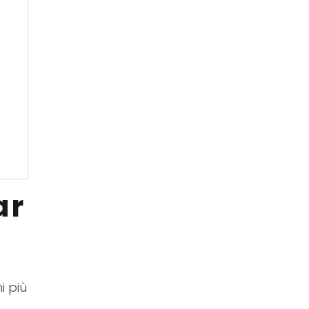
ar
i più