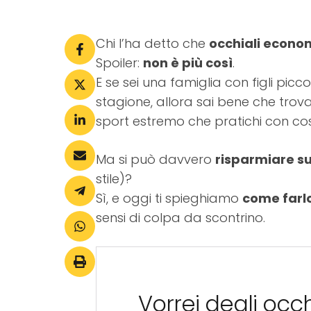
Chi l’ha detto che
occhiali econo
Spoiler:
non è più così
.
E se sei una famiglia con figli picco
stagione, allora sai bene che trova
sport estremo che pratichi con co
Ma si può davvero
risparmiare su
stile)?
Sì, e oggi ti spieghiamo
come farlo
sensi di colpa da scontrino.
Vorrei degli occ