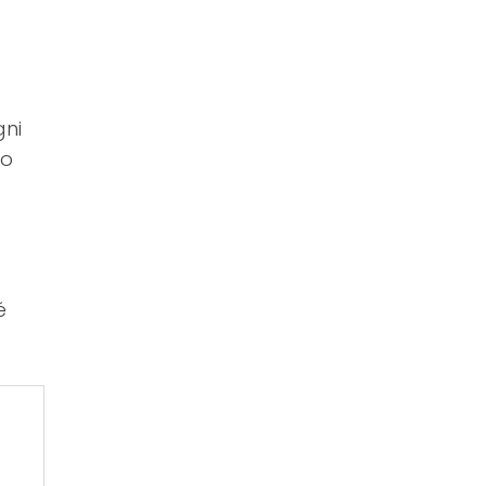
gni
co
é