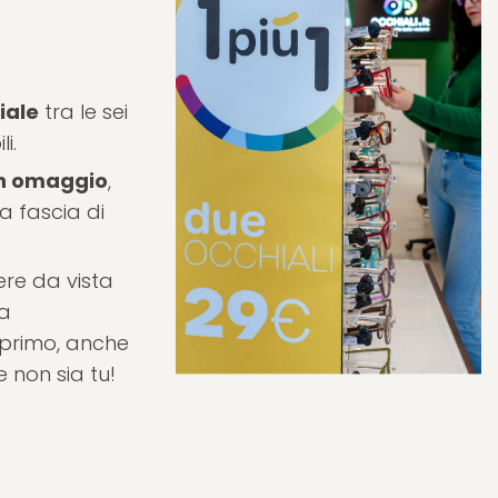
iale
tra le sei
i.
 in omaggio
,
a fascia di
ere da vista
na
 primo, anche
 non sia tu!