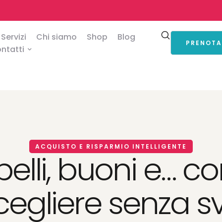
Servizi
Chi siamo
Shop
Blog
PRENOTA
ntatti
ACQUISTO E RISPARMIO INTELLIGENTE
belli, buoni e… co
gliere senza sv