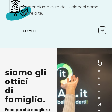
Ci prendiamo cura dei tuoi
occhi come
serve a te.
SERVIZI
5
siamo gli
⭐
⭐
ottici
⭐
di
⭐
famiglia.
⭐
G
Ecco perchè scegliere
o