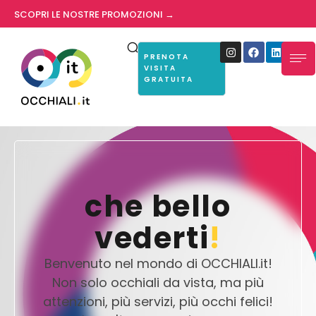
SCOPRI LE NOSTRE PROMOZIONI →
PRENOTA
VISITA
GRATUITA
che bello
vederti
!
Benvenuto nel mondo di OCCHIALI.it!
Non solo occhiali da vista, ma più
attenzioni, più servizi, più occhi felici!