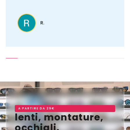
R.
A PARTIRE DA 29€
lenti, montature,
occhiali.