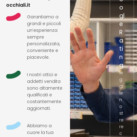
occhiali.it
o
gl
Garantiamo a
e
grandi e piccoli
un’esperienza
R
sempre
a
personalizzata,
ti
conveniente e
n
piacevole.
g
le
I nostri ottici e
g
addetti vendita
gi
sono altamente
le
qualificati e
n
costantemente
o
aggiornati.
st
re
Abbiamo a
re
cuore la tua
c