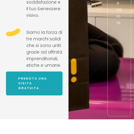
soddisfazione e
e
il tuo benessere
ns
visivo.
io
ni
Siamo la forza di
tre marchi solidi
che si sono uniti
grazie ad affinità
imprenditoriali,
etiche e umane.
PRENOTA UNA
VISITA
GRATUITA