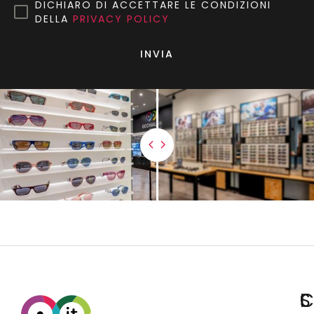
DICHIARO DI ACCETTARE LE CONDIZIONI
DELLA
PRIVACY POLICY
INVIA
C
S
I